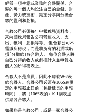
經營一項生意或業務的合夥關係。合
夥的每一個人均投注自己的金錢、財
產、勞力或技術，期望分享與分擔合
夥的盈利和虧損。
合夥公司必須每年申報稅務資料表，
來向國稅局報告公司營運收入、支
出、獲利、虧損等等。 但合夥公司不
需繳所得稅，而是將所有的利潤或虧
損｢分攤給｣各合夥人。 每位合夥人將
自己分得的收入或虧損計入並申報在
個人的所得稅表上。
合夥人不是雇員，因此不應發W-2表
給合夥人。合夥公司必須在1065表規
定的申報截止日前（包括延長的申報
時間），將（1065表的）K-1副表提
供給各合夥人。
如果您是合夥公司，或是一家合夥公