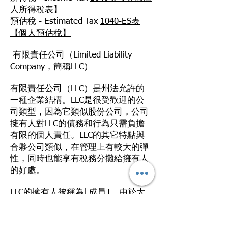
人所得稅表】
預估稅 - Estimated Tax
1040-ES表
【個人預估稅】
有限責任公司（Limited Liability
Company，簡稱LLC）
有限責任公司（LLC）是州法允許的
一種企業結構。LLC是很受歡迎的公
司類型，因為它類似股份公司，公司
擁有人對LLC的債務和行為只需負擔
有限的個人責任。LLC的其它特點與
合夥公司類似，在管理上有較大的彈
性，同時也能享有稅務分攤給擁有人
的好處。
LLC的擁有人被稱為｢成員｣。由於大
多數的州均未對LLC的擁有權設限，
因此其成員可以是個人、股份公司、
其它LLC或是外地的單位。成員數目